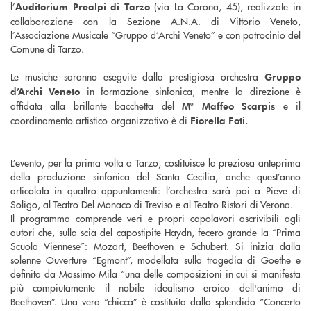
l’
(via La Corona, 45), realizzate in
Auditorium Prealpi di Tarzo
collaborazione con la Sezione A.N.A. di Vittorio Veneto,
l’Associazione Musicale “Gruppo d’Archi Veneto” e con patrocinio del
Comune di Tarzo.
Le musiche saranno eseguite dalla prestigiosa orchestra
Gruppo
in formazione sinfonica, mentre la direzione è
d’Archi Veneto
affidata alla brillante bacchetta del
e il
M° Maffeo Scarpis
coordinamento artistico-organizzativo è di
Fiorella Foti.
L’evento, per la prima volta a Tarzo, costituisce la preziosa anteprima
della produzione sinfonica del Santa Cecilia, anche quest’anno
articolata in quattro appuntamenti: l’orchestra sarà poi a Pieve di
Soligo, al Teatro Del Monaco di Treviso e al Teatro Ristori di Verona.
Il programma comprende veri e propri capolavori ascrivibili agli
autori che, sulla scia del capostipite Haydn, fecero grande la “Prima
Scuola Viennese”: Mozart, Beethoven e Schubert. Si inizia dalla
solenne Ouverture “Egmont”, modellata sulla tragedia di Goethe e
definita da Massimo Mila “una delle composizioni in cui si manifesta
più compiutamente il nobile idealismo eroico dell'animo di
Beethoven”. Una vera “chicca” è costituita dallo splendido “Concerto