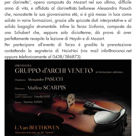
per clarinetto”, opera composta da Mozart nel suo ultimo, difficile
anno di vita, e affidato al clarinettista bellunese Alessandro Pasuch
che, nonostante la sua giovanissima età, si è già messo in luce come
solista in varie formazioni, grazie alle spiccate doti interpretative e al
solido bagaglio strumentale. Infine la Terza Sinfonia, composta da
uno Schubert che, seppure solo diciottenne, dà prova di aver
perfettamente recepito la lezione di Haydn e di Mozart.
Per partecipare all’evento di Tarzo è gradita la prenotazione
contattando la segreteria di NoixNoi (via mail info@noixnoi.net
oppure telefonicamente al 0438/586873).