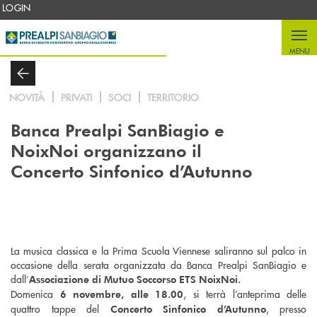
Salta al contenuto principale
LOGIN
MENU
NOVITÀ
PRIVATI
SOCI
TERRITORIO
Banca Prealpi SanBiagio e
NoixNoi organizzano il
Concerto Sinfonico d’Autunno
La musica classica e la Prima Scuola Viennese saliranno sul palco in
occasione della serata organizzata da Banca Prealpi SanBiagio e
dall’
Associazione di Mutuo Soccorso ETS NoixNoi.
Domenica
, si terrà l’anteprima delle
6 novembre, alle 18.00
quattro tappe del
, presso
Concerto Sinfonico
d’Autunno