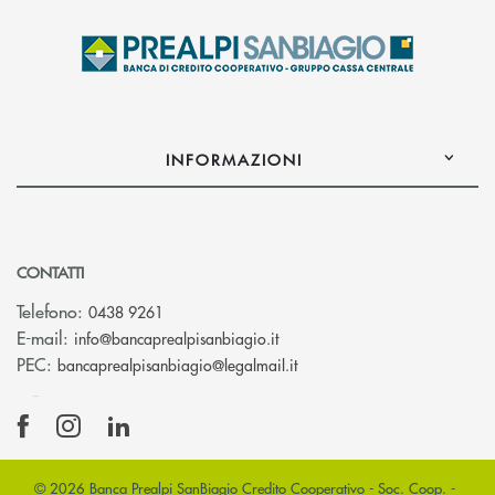
INFORMAZIONI
CONTATTI
Telefono:
0438 9261
(si apre l’app di posta elettr
E-mail:
info@bancaprealpisanbiagio.it
(si apre l’app di posta ele
PEC:
bancaprealpisanbiagio@legalmail.it
© 2026 Banca Prealpi SanBiagio Credito Cooperativo - Soc. Coop. -