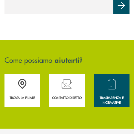
Come possiamo
?
aiutarti
Accedi all' elenco completo delle filiali .
Hai bisogno di assistenza immediata? Contatta
Hai bisogno di alcun
TROVA LA FILIALE
CONTATTO DIRETTO
TRASPARENZA E
NORMATIVE