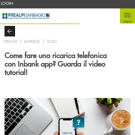
Salta al contenuto principale
LOGIN
MENU
PRIVATI
IMPRESE
SOCI
Come fare una ricarica telefonica
con Inbank app? Guarda il video
tutorial!