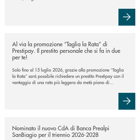
/news/al-via-la-promozione-taglia-la-rata-di-prestipay-il-prestito-perso
Al via la promozione “Taglia la Rata” di
Prestipay. Il prestito personale che si fa in due
per te!
Solo fino al 15 luglio 2026, grazie alla promozione “Taglia
la Rata” sarà possibile richiedere un prestito Prestipay con il
vantaggio di una rata più leggera da metà piano di
rimborso.
/news/nuovo-cda-di-banca-prealpi-sanbiagio-2026-2028/
Nominato il nuovo CdA di Banca Prealpi
SanBiagio per il triennio 2026-2028