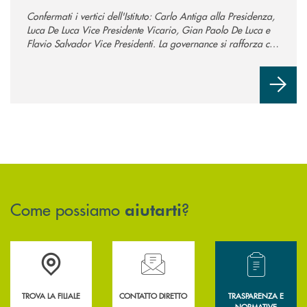
Confermati i vertici dell'Istituto: Carlo Antiga alla Presidenza,
Luca De Luca Vice Presidente Vicario, Gian Paolo De Luca e
Flavio Salvador Vice Presidenti. La governance si rafforza con
un Consiglio ampliato a 13 componenti per sostenere la
crescita della Banca.
Come possiamo
?
aiutarti
Accedi all' elenco completo delle filiali .
Hai bisogno di assistenza immediata? Contatta
Hai bisogno di alcun
TROVA LA FILIALE
CONTATTO DIRETTO
TRASPARENZA E
NORMATIVE