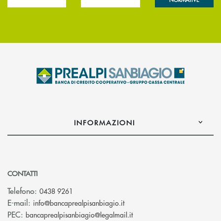
INFORMAZIONI
CONTATTI
Telefono:
0438 9261
(si apre l’app di posta elettr
E-mail:
info@bancaprealpisanbiagio.it
(si apre l’app di posta ele
PEC:
bancaprealpisanbiagio@legalmail.it