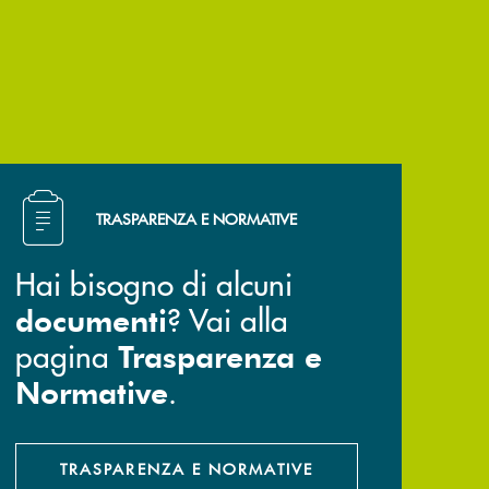
Hai bisogno di alcuni documenti ? Vai alla pagina Trasp
TRASPARENZA E NORMATIVE
Hai bisogno di alcuni
? Vai alla
documenti
pagina
Trasparenza e
.
Normative
TRASPARENZA E NORMATIVE