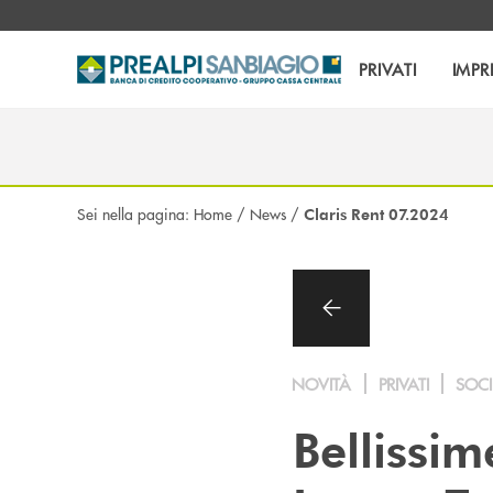
Salta al contenuto principale
PRIVATI
IMPR
Sei nella pagina:
Home
/
News
/
Claris Rent 07.2024
NOVITÀ
PRIVATI
SOCI
Bellissim