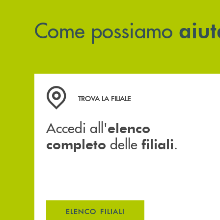
Come possiamo
aiut
Accedi all' elenco completo delle filiali .
TROVA LA FILIALE
Accedi all'
elenco
delle
.
completo
filiali
ELENCO FILIALI