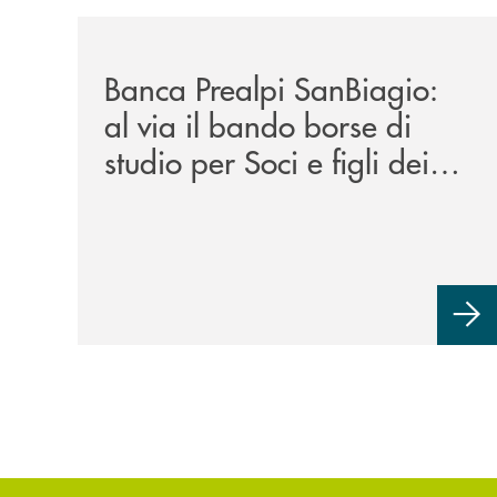
/news/borse-di-studio-2026/
Banca Prealpi SanBiagio:
al via il bando borse di
studio per Soci e figli dei
Soci. Un impegno che
mette i Soci al centro.