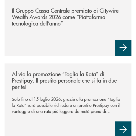
/news/il-gruppo-cassa-centrale-premiato-ai-citywire-wealth-awards-20
Il Gruppo Cassa Centrale premiato ai Citywire
Wealth Awards 2026 come “Piattaforma
tecnologica dell’anno”
/news/al-via-la-promozione-taglia-la-rata-di-prestipay-il-prestito-perso
Al via la promozione “Taglia la Rata” di
Prestipay. Il prestito personale che si fa in due
per te!
Solo fino al 15 luglio 2026, grazie alla promozione “Taglia
la Rata” sarà possibile richiedere un prestito Prestipay con il
vantaggio di una rata più leggera da metà piano di
rimborso.