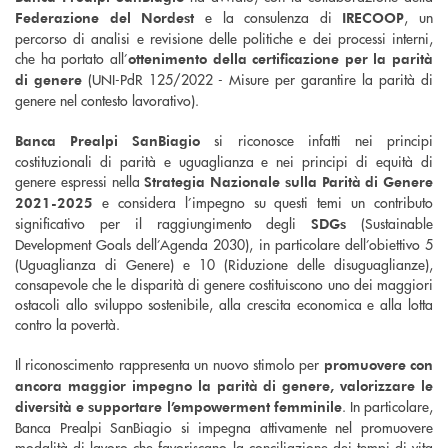
e la consulenza di
, un
Federazione del Nordest
IRECOOP
percorso di analisi e revisione delle politiche e dei processi interni,
che ha portato all’
ottenimento della certificazione per la parità
(UNI-PdR 125/2022 - Misure per garantire la parità di
di genere
genere nel contesto lavorativo).
si riconosce infatti nei principi
Banca Prealpi SanBiagio
costituzionali di parità e uguaglianza e nei principi di equità di
genere espressi nella
Strategia Nazionale sulla Parità di Genere
e considera l’impegno su questi temi un contributo
2021-2025
significativo per il raggiungimento degli
(Sustainable
SDGs
Development Goals dell’Agenda 2030), in particolare dell’obiettivo 5
(Uguaglianza di Genere) e 10 (Riduzione delle disuguaglianze),
consapevole che le disparità di genere costituiscono uno dei maggiori
ostacoli allo sviluppo sostenibile, alla crescita economica e alla lotta
contro la povertà.
Il riconoscimento rappresenta un nuovo stimolo per
promuovere con
ancora maggior impegno la parità di genere, valorizzare le
. In particolare,
diversità e supportare l’empowerment femminile
Banca Prealpi SanBiagio si impegna attivamente nel promuovere
modalità di lavoro che favoriscano la conciliazione dei tempi di vita