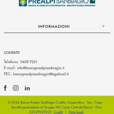
INFORMAZIONI
CONTATTI
Telefono:
0438 9261
(si apre l’app di posta elettr
E-mail:
info@bancaprealpisanbiagio.it
(si apre l’app di posta ele
PEC:
bancaprealpisanbiagio@legalmail.it
© 2026 Banca Prealpi SanBiagio Credito Cooperativo - Soc. Coop. -
Società partecipante al Gruppo IVA Cassa Centrale Banca · P.Iva
02529020220
Crediti
|
Note legali