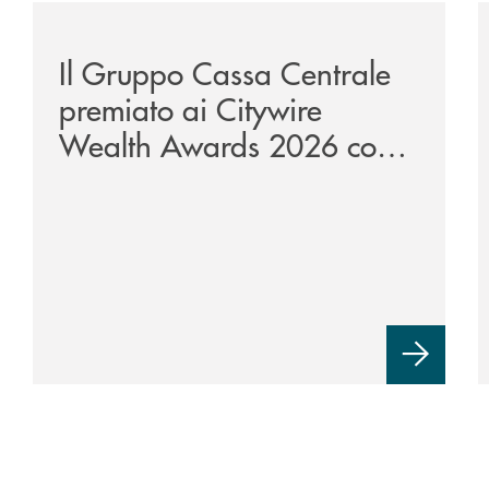
/news/il-gruppo-cassa-centrale-premiato-ai-citywire-
/
Il Gruppo Cassa Centrale
premiato ai Citywire
Wealth Awards 2026 come
“Piattaforma tecnologica
dell’anno”