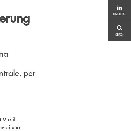
LINKEDIN
herung
LINKEDIN
CERCA
CERCA
una
,
ntrale, per
V e il
one di una