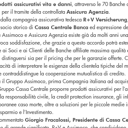
, attraverso le 70 Banche af
dotti assicurativi vita e danni
er il tramite della controllata
.
Assicura Agenzia
a dalla compagnia assicurativa tedesca
R+V Versicherung
 socio storico di
ed espressione de
Cassa Centrale Banca
a Assimoco e Assicura Agenzia esiste già da molti anni una 
roca soddisfazione, che grazie a questo accordo potrà este
e ai Soci e ai Clienti delle Banche affiliate massima qualità
 distinguersi sia per il pricing che per le garanzie offerte. C
cità di interpretare le esigenze della clientela tipiche del 
 contraddistingue la cooperazione mutualistica di credito.
 il Gruppo Assimoco, prima Compagnia italiana ad acquisi
l Gruppo Cassa Centrale proporre prodotti assicurativi per l’a
a responsabilità civile, la credit protection insurance, gli in
poranee caso morte, oltre a soluzioni per le piccole medie i
risparmio e l’Investimento.
 commentato
Giorgio Fracalossi, Presidente di Cassa C
o di grande significato. R+V e Assimoco, che condividono c