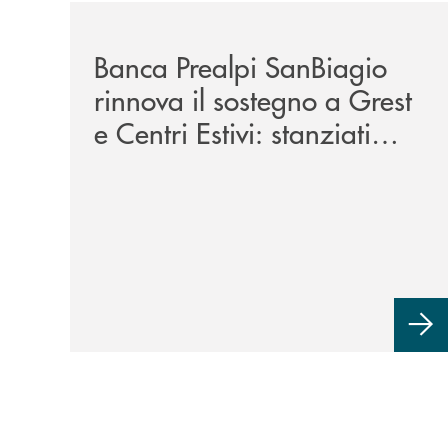
/news/bando-grest-e-centri-estivi-2026/
Banca Prealpi SanBiagio
rinnova il sostegno a Grest
e Centri Estivi: stanziati
300mila euro