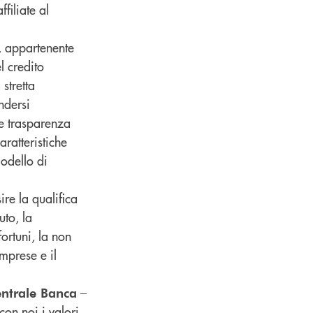
filiate al
, appartenente
l credito
stretta
ndersi
 e trasparenza
aratteristiche
modello di
re la qualifica
uto, la
fortuni, la non
mprese e il
–
entrale Banca
on noi i valori