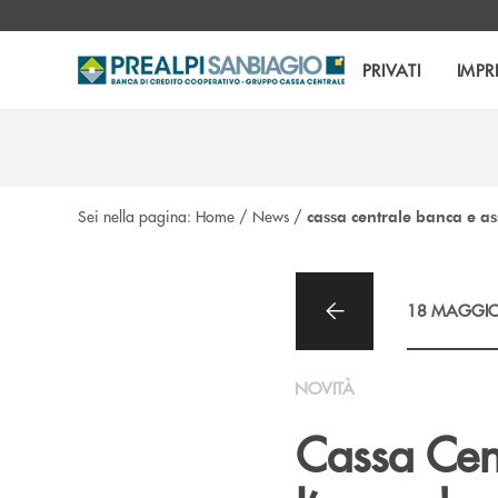
Salta al contenuto principale
PRIVATI
IMPR
Sei nella pagina:
Home
/
News
/
cassa centrale banca e a
18 MAGGIO
NOVITÀ
Cassa Cen