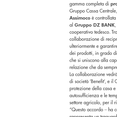
gamma completa di
pro
Gruppo Cassa Centrale, p
è controllat
Assimoco
al
,
Gruppo DZ BANK
cooperativo tedesco. Tr
collaborazione di recip
ulteriormente e garantir
dei prodotti, in grado di
che si uniscono alla capa
relazione che da sempre
La collaborazione vedrà
di società ‘Benefit’, e i
protezione della casa e l
autosufficienza e le tem
settore agricolo, per il 
“Questo accordo – ha
rappresenta un traguard