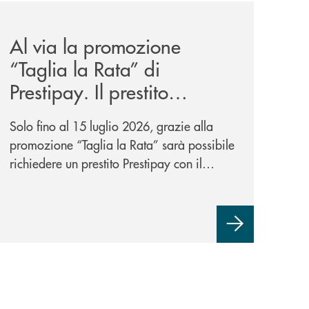
wealth-awards-2026-come-piattaforma-tecnologica-dell-an
news/al-via-la-promozione-taglia-la-rata-di-prestipay-il-pr
Al via la promozione
“Taglia la Rata” di
Prestipay. Il prestito
personale che si fa in due
Solo fino al 15 luglio 2026, grazie alla
per te!
promozione “Taglia la Rata” sarà possibile
richiedere un prestito Prestipay con il
vantaggio di una rata più leggera da metà
piano di rimborso.