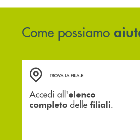
Come possiamo
aiut
Accedi all' elenco completo delle filiali .
TROVA LA FILIALE
Accedi all'
elenco
delle
.
completo
filiali