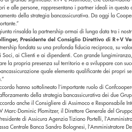
itori e alle persone, rappresentano i partner ideali in quest
amento della strategia bancassicurativa. Da oggi la Coope
ortante.”
unta rinsalda la partnership ormai di lunga data tra i nost
llinger, Presidente del Consiglio Direttivo di R+V V
nership fondata su una profonda fiducia reciproca, su valor
i Soci, ai Clienti e ai dipendenti. Con grande lungimiranza
are la propria presenza sul territorio e a sviluppare con su
bancassicurazione quale elemento qualificante dei propri ser
.”
’accordo hanno sottolineato l’importante ruolo di Confcooper
rafforzamento della strategia bancassicurativa dei due Grup
’accordo anche il Consigliere di Assimoco e Responsabile Int
V Marc-Dominic Plomitzer, il Direttore Generale del Grup
residente di Assicura Agenzia Tiziano Portelli, l’Amministr
assa Centrale Banca Sandro Bolognesi, l’Amministratore De