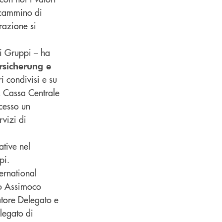
o cammino di
razione si
ri Gruppi – ha
ersicherung e
i condivisi e su
, Cassa Centrale
ccesso un
vizi di
ative nel
pi.
ernational
po Assimoco
atore Delegato e
legato di