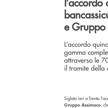
l’accordo 
bancassic
e Gruppo
L’accordo quin
gamma completa 
attraverso le 7
il tramite dell
Siglato ieri a Trento l’a
, ch
Gruppo Assimoco