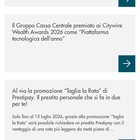
/news/il-gruppo-cassa-centrale-premiato-ai-citywire-wealth-awards-20
Il Gruppo Cassa Centrale premiato ai Citywire
Wealth Awards 2026 come “Piattaforma
tecnologica dell’anno”
/news/al-via-la-promozione-taglia-la-rata-di-prestipay-il-prestito-perso
Al via la promozione “Taglia la Rata” di
Prestipay. Il prestito personale che si fa in due
per te!
Solo fino al 15 luglio 2026, grazie alla promozione “Taglia
la Rata” sarà possibile richiedere un prestito Prestipay con il
vantaggio di una rata più leggera da metà piano di
rimborso.