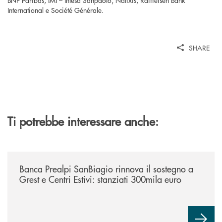
BNP Paribas, IMI – Intesa Sanpaolo, Natixis, Raiffeisen Bank
International e Société Générale.
SHARE
Ti potrebbe interessare anche:
/news/bando-grest-e-centri-estivi-2026/
Banca Prealpi SanBiagio rinnova il sostegno a
Grest e Centri Estivi: stanziati 300mila euro