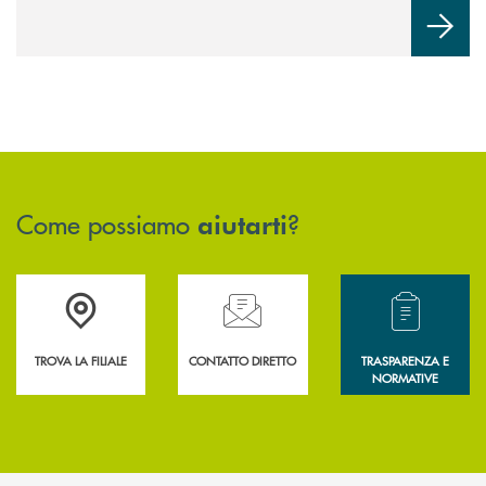
Come possiamo
?
aiutarti
Accedi all' elenco completo delle filiali .
Hai bisogno di assistenza immediata? Contatta
Hai bisogno di alcun
TROVA LA FILIALE
CONTATTO DIRETTO
TRASPARENZA E
NORMATIVE