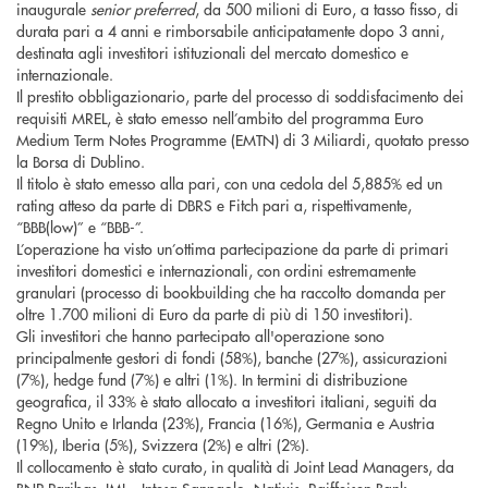
inaugurale
senior preferred
, da 500 milioni di Euro, a tasso fisso, di
durata pari a 4 anni e rimborsabile anticipatamente dopo 3 anni,
destinata agli investitori istituzionali del mercato domestico e
internazionale.
Il prestito obbligazionario, parte del processo di soddisfacimento dei
requisiti MREL, è stato emesso nell’ambito del programma Euro
Medium Term Notes Programme (EMTN) di 3 Miliardi, quotato presso
la Borsa di Dublino.
Il titolo è stato emesso alla pari, con una cedola del 5,885% ed un
rating atteso da parte di DBRS e Fitch pari a, rispettivamente,
“BBB(low)” e “BBB-”.
L’operazione ha visto un’ottima partecipazione da parte di primari
investitori domestici e internazionali, con ordini estremamente
granulari (processo di bookbuilding che ha raccolto domanda per
oltre 1.700 milioni di Euro da parte di più di 150 investitori).
Gli investitori che hanno partecipato all'operazione sono
principalmente gestori di fondi (58%), banche (27%), assicurazioni
(7%), hedge fund (7%) e altri (1%). In termini di distribuzione
geografica, il 33% è stato allocato a investitori italiani, seguiti da
Regno Unito e Irlanda (23%), Francia (16%), Germania e Austria
(19%), Iberia (5%), Svizzera (2%) e altri (2%).
Il collocamento è stato curato, in qualità di Joint Lead Managers, da