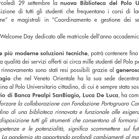
rcoledì 29 settembre la
nuova Biblioteca del Polo Un
izione di tutti gli studenti che frequentano i corsi di la
one” e magistrali in “Coordinamento e gestione dei ser
.
el Welcome Day dedicato alle matricole dell’anno accademi
, potrà contenere fin
le più moderne soluzioni tecniche
 qualità dei servizi offerti ai circa mille studenti del Polo 
i rinnovamento sono stati resi possibili grazie al
generoso
che nel Veneto Orientale ha la sua sede decentrat
agio
na al Polo Universitario cittadino, di cui è sempre stata sost
, ha com
rio di Banca Prealpi SanBiagio, Luca De Luca
afforzare la collaborazione con Fondazione Portogruaro Ca
adino di una biblioteca rinnovata e funzionale alle esigen
disposizione tutti gli strumenti che consentono di formars
etenze e le potenzialità, significa scommettere sul fut
o. La pandemia sta apportando profondi cambiamenti al mo