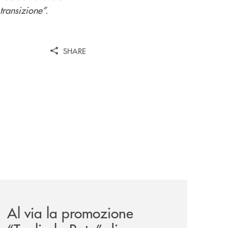
transizione”.
SHARE
wealth-awards-2026-come-piattaforma-tecnologica-dell-an
news/al-via-la-promozione-taglia-la-rata-di-prestipay-il-pr
Al via la promozione