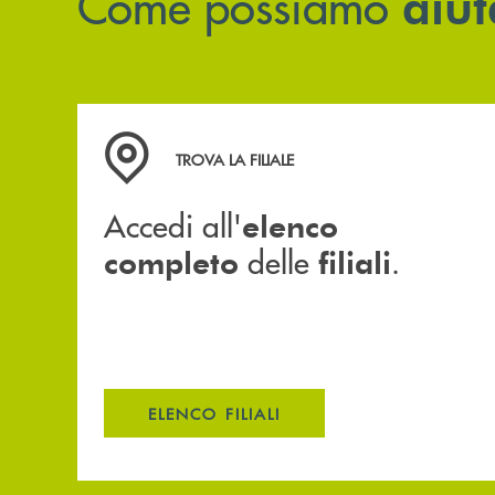
Come possiamo
aiut
Accedi all' elenco completo delle filiali .
TROVA LA FILIALE
Accedi all'
elenco
delle
.
completo
filiali
ELENCO FILIALI