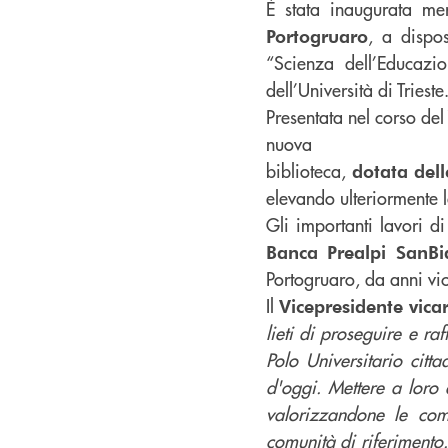
È stata inaugurata me
, a dispos
Portogruaro
“Scienza dell’Educazi
dell’Università di Trieste
Presentata nel corso d
nuova
biblioteca,
dotata del
elevando ulteriormente la
Gli importanti lavori d
Banca
Prealpi SanBi
Portogruaro, da anni vici
Il
Vicepresidente vica
lieti di proseguire e r
Polo Universitario citt
d'oggi. Mettere a loro 
valorizzandone le comp
comunità di riferiment