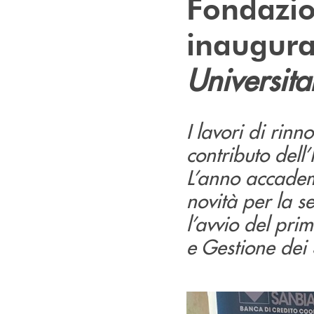
Fondazi
inaugur
Universita
I lavori di rin
contributo dell’
L’anno accade
novità per la s
l’avvio del pri
e Gestione dei 