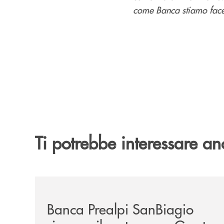
come Banca stiamo facend
Ti potrebbe interessare an
/news/bando-grest-e-centri-estivi-2026/
Banca Prealpi SanBiagio