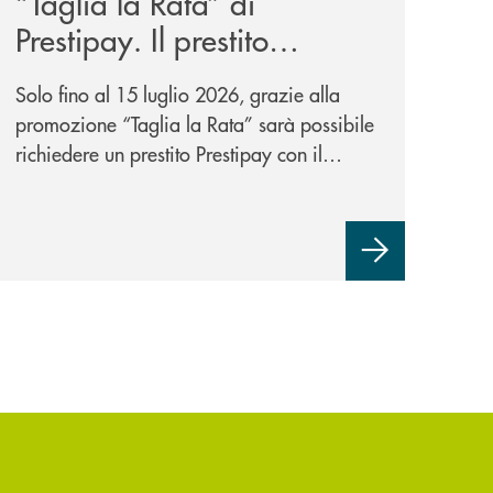
“Taglia la Rata” di
Prestipay. Il prestito
personale che si fa in due
Solo fino al 15 luglio 2026, grazie alla
per te!
promozione “Taglia la Rata” sarà possibile
richiedere un prestito Prestipay con il
vantaggio di una rata più leggera da metà
piano di rimborso.