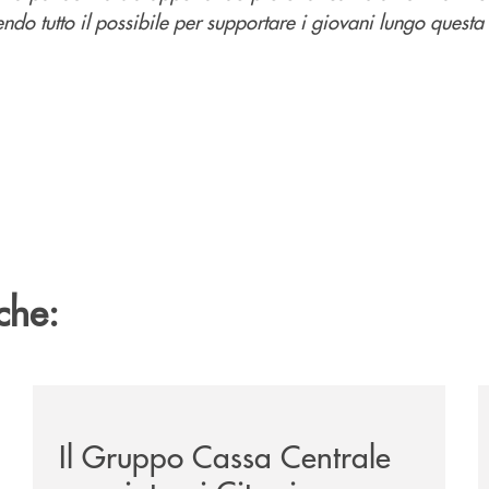
o tutto il possibile per supportare i giovani lungo questa 
che:
/news/il-gruppo-cassa-centrale-premiato-ai-citywire-
/
Il Gruppo Cassa Centrale