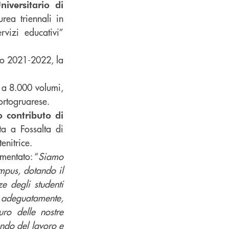
iversitario di
urea triennali in
vizi educativi”
co 2021-2022, la
o a 8.000 volumi,
portogruarese.
 contributo di
a a Fossalta di
enitrice.
mentato: “
Siamo
mpus, dotando il
ze degli studenti
i adeguatamente,
uro delle nostre
ndo del lavoro e