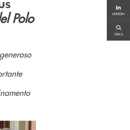
us
LINKEDIN
el Polo
LINKEDIN
CERCA
CERCA
l generoso
rtante
dinamento