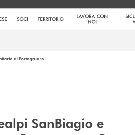
LAVORA CON
SIC
ESE
SOCI
TERRITORIO
NOI
rsitario di Portogruaro
ealpi SanBiagio e