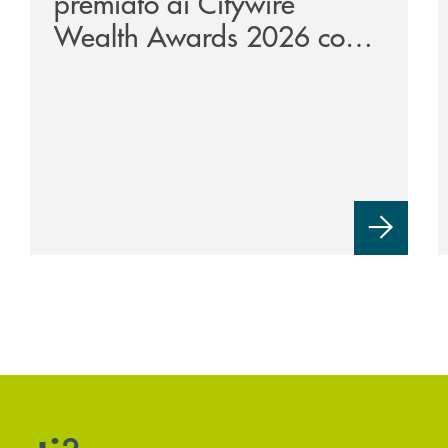
premiato ai Citywire
Wealth Awards 2026 come
“Piattaforma tecnologica
dell’anno”