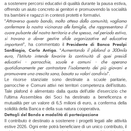
a sostenere percorsi educativi di qualità durante la pausa estiva,
offrendo un aiuto concreto ai genitori e promuovendo la socialità
tra bambini e ragazzi in contesti protetti e formativi.
Attraverso questo bando, molto atteso dalla comunità, vogliamo
“
confermare la nostra vicinanza alle famiglie, che rappresentano il
cuore pulsante del nostro territorio e che spesso, nel periodo estivo,
si trovano a dover gestire sfide organizzative ed educative
importanti
Presidente di Banca Prealpi
”, ha commentato il
Aumentando il plafond a 300mila
SanBiagio, Carlo Antiga
. “
euro, l’Istituto intende favorire la continuità di quei presidi
educativi - parrocchie, scuole e comuni - che operano
quotidianamente per contrastare l’isolamento dei più giovani e
promuovere una crescita sana, basata su valori condivisi
”.
Le risorse stanziate sono destinate a scuole paritarie,
parrocchie e Comuni attivi nei territori competenza dell’istituto.
Tale plafond è alimentato dalla quota dell’utile d’esercizio che
l’ultima Assemblea dei Soci ha destinato a beneficenza e
mutualità per un valore di 6,5 milioni di euro, a conferma della
solidità della Banca e della sua natura cooperativa.
Dettagli del Bando e modalità di partecipazione
Il contributo è destinato a sostenere i progetti legati alle attività
estive 2026. Ogni ente potrà beneficiare di un unico contributo, il