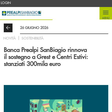
Salta al contenuto principale
LOGIN
MENU
26 GIUGNO 2026
NOVITÀ
SOSTENIBILITÀ
Banca Prealpi SanBiagio rinnova
il sostegno a Grest e Centri Estivi:
stanziati 300mila euro