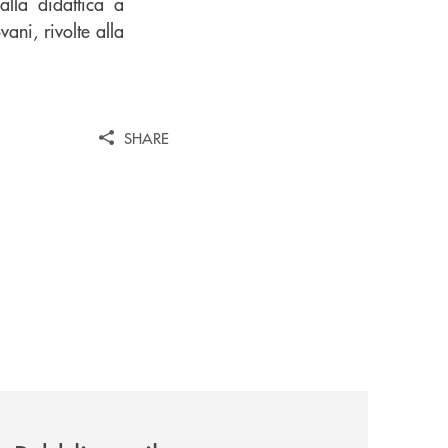
lla didattica a
ani, rivolte alla
SHARE
news/rivista-linformazione/