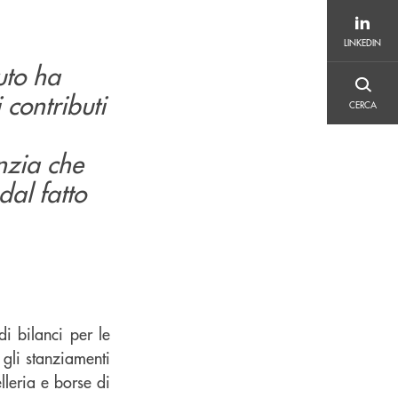
LINKEDIN
LINKEDIN
tuto ha
CERCA
 contributi
CERCA
anzia che
dal fatto
di bilanci per le
 gli stanziamenti
elleria e borse di