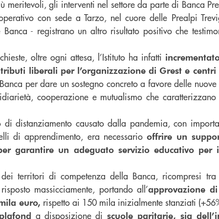
iù meritevoli, gli interventi nel settore da parte di Banca P
operativo con sede a Tarzo, nel cuore delle Prealpi Trevi
anca - registrano un altro risultato positivo che testimo
hieste, oltre ogni attesa, l’Istituto ha infatti
incrementato
ributi liberali per l’organizzazione di Grest e centri
Banca per dare un sostegno concreto a favore delle nuove 
sidiarietà, cooperazione e mutualismo che caratterizzano l’
 di distanziamento causato dalla pandemia, con importa
ivelli di apprendimento, era necessario
offrire un suppo
er garantire un adeguato servizio educativo per i
 dei territori di competenza della Banca, ricompresi tra 
risposto massicciamente, portando all’
approvazione di 
rispetto ai 150 mila inizialmente stanziati (+56
mila euro,
a disposizione di
plafond
scuole paritarie, sia dell’