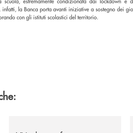
 la scuola, estremamente condizionata dai lockdown e da
 infatti, la Banca porta avanti iniziative a sostegno dei giov
ando con gli istituti scolastici del territorio.
che:
/news/atti-convegno-agricoltura/
/