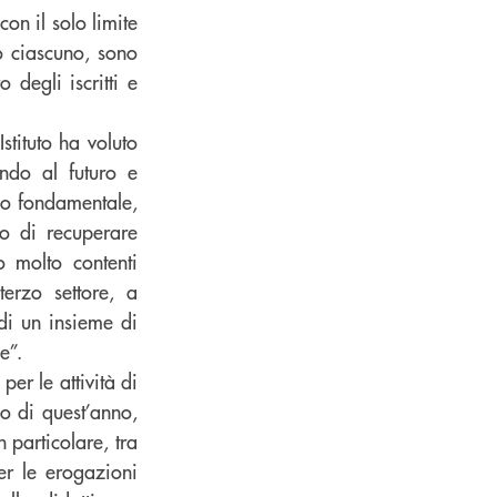
con il solo limite
o ciascuno, sono
degli iscritti e
stituto ha voluto
ando al futuro e
olo fondamentale,
o di recuperare
o molto contenti
terzo settore, a
di un insieme di
e”.
er le attività di
o di quest’anno,
 particolare, tra
per le erogazioni