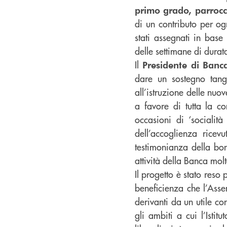
primo grado, parroc
di un contributo per og
stati assegnati in base
delle settimane di durata
Il
Presidente di Banc
dare un sostegno tangi
all’istruzione delle nuo
a favore di tutta la 
occasioni di ‘socialit
dell’accoglienza ricevu
testimonianza della bo
attività della Banca mol
Il progetto è stato reso
beneficienza che l’Ass
derivanti da un utile co
gli ambiti a cui l’Istit