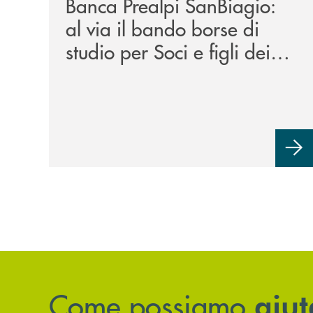
Banca Prealpi SanBiagio:
al via il bando borse di
studio per Soci e figli dei
Soci. Un impegno che
mette i Soci al centro.
Come possiamo
aiut