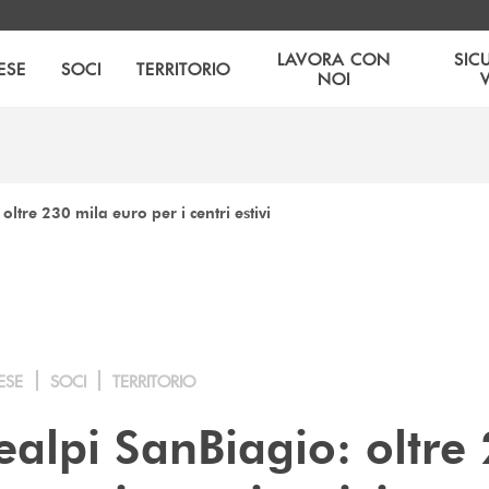
LAVORA CON
SIC
ESE
SOCI
TERRITORIO
NOI
ltre 230 mila euro per i centri estivi
ESE
SOCI
TERRITORIO
ealpi SanBiagio: oltre