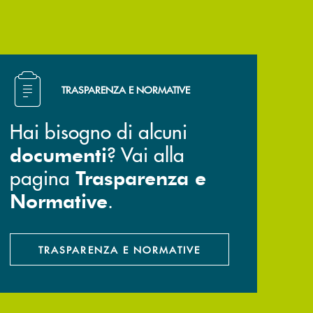
Hai bisogno di alcuni documenti ? Vai alla pagina Trasp
TRASPARENZA E NORMATIVE
Hai bisogno di alcuni
? Vai alla
documenti
pagina
Trasparenza e
.
Normative
TRASPARENZA E NORMATIVE