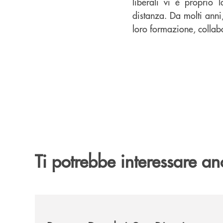
liberali vi è proprio
distanza. Da molti anni,
loro formazione, collabor
Ti potrebbe interessare an
/news/borse-di-studio-2026/