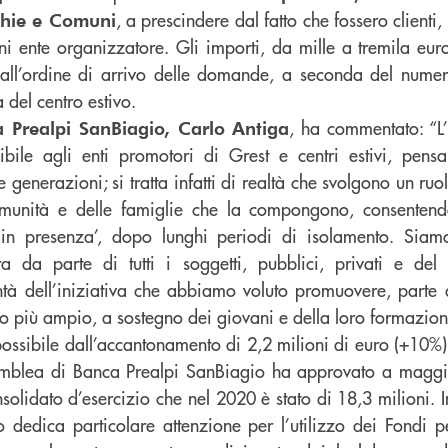
, a prescindere dal fatto che fossero clienti, 
chie e Comuni
ni ente organizzatore. Gli importi, da mille a tremila eur
 all’ordine di arrivo delle domande, a seconda del numero 
 del centro estivo.
, ha commentato: “L’I
a Prealpi SanBiagio, Carlo Antiga
bile agli enti promotori di Grest e centri estivi, pens
ve generazioni; si tratta infatti di realtà che svolgono un ru
comunità e delle famiglie che la compongono, consentend
à in presenza’, dopo lunghi periodi di isolamento. Siam
ta da parte di tutti i soggetti, pubblici, privati e del 
ntà dell’iniziativa che abbiamo voluto promuovere, parte 
to più ampio, a sostegno dei giovani e della loro formazion
 possibile dall’accantonamento di 2,2 milioni di euro (+10%) p
emblea di Banca Prealpi SanBiagio ha approvato a maggi
nsolidato d’esercizio che nel 2020 è stato di 18,3 milioni. In
uto dedica particolare attenzione per l’utilizzo dei Fondi 