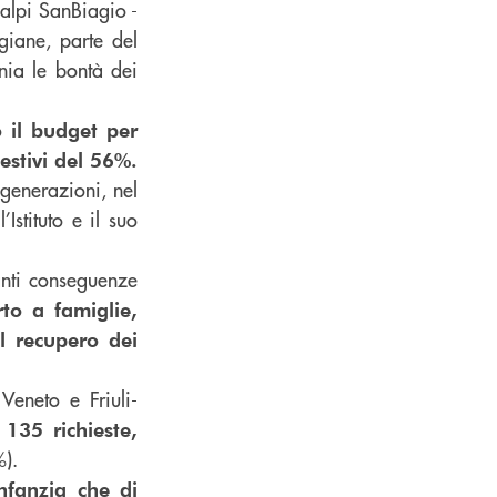
realpi SanBiagio -
giane, parte del
nia le bontà dei
 il budget per
 estivi del 56%.
generazioni, nel
Istituto e il suo
nti conseguenze
rto a famiglie,
l recupero dei
Veneto e Friuli-
135 richieste,
%).
infanzia che di