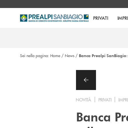
Salta al contenuto principale
PRIVATI
IMPR
Sei nella pagina:
Home
/
News
/
Banca Prealpi SanBiagio: o
NOVITÀ
PRIVATI
IMPR
Banca Pr