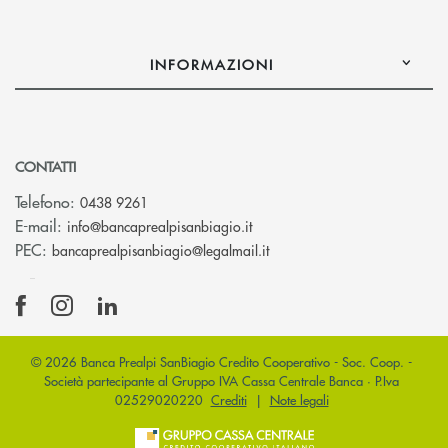
INFORMAZIONI
CONTATTI
Telefono:
0438 9261
(si apre l’app di posta elettr
E-mail:
info@bancaprealpisanbiagio.it
(si apre l’app di posta ele
PEC:
bancaprealpisanbiagio@legalmail.it
© 2026 Banca Prealpi SanBiagio Credito Cooperativo - Soc. Coop. -
Società partecipante al Gruppo IVA Cassa Centrale Banca · P.Iva
02529020220
Crediti
|
Note legali