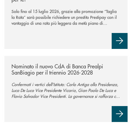
Solo fino al 15 luglio 2026, grazie alla promozione “Taglia
la Rata” sarà possibile richiedere un prestito Prestipay con il
vantaggio di una rata più leggera da metà piano di
rimborso.
/news/nuovo-cda-di-banca-prealpi-sanbiagio-2026-2028/
Nominato il nuovo CdA di Banca Prealpi
SanBiagio per il triennio 2026-2028
Confermati i vertici dell'Istituto: Carlo Antiga alla Presidenza,
Luca De Luca Vice Presidente Vicario, Gian Paolo De Luca e
Flavio Salvador Vice Presidenti. La governance si rafforza con
un Consiglio ampliato a 13 componenti per sostenere la
crescita della Banca.