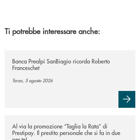
Ti potrebbe interessare anche:
/news/banca-prealpi-sanbiagio-ricorda-roberto-franceschet/
Banca Prealpi SanBiagio ricorda Roberto
Franceschet
Tarzo, 5 agosto 2026
/news/al-via-la-promozione-taglia-la-rata-di-prestipay-il-prestito-perso
Al via la promozione “Taglia la Rata” di
Prestipay. Il prestito personale che si fa in due
per te!