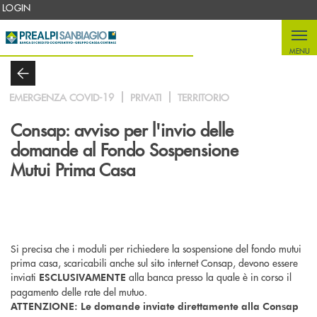
Salta al contenuto principale
LOGIN
MENU
EMERGENZA COVID-19
PRIVATI
TERRITORIO
Consap: avviso per l'invio delle
domande al Fondo Sospensione
Mutui Prima Casa
Si precisa che i moduli per richiedere la sospensione del fondo mutui
prima casa, scaricabili anche sul sito internet Consap, devono essere
inviati
alla banca presso la quale è in corso il
ESCLUSIVAMENTE
pagamento delle rate del mutuo.
ATTENZIONE:
Le domande inviate direttamente alla Consap