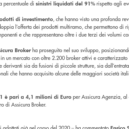
na percentuale di
rispetto agli ev
sinistri liquidati del 91%
, che hanno visto una profonda rev
rodotti di investimento
doppia l’offerta dei prodotti multiramo, che permettono di ri
mponenti e che rappresentano oltre i due terzi dei volumi co
ha proseguito nel suo sviluppo, posizionando
sìcura Broker
 in un mercato con oltre 2.200 broker attivi e caratterizzato
 derivanti sia da fusioni di piccole strutture, sia dall’entrat
nali che hanno acquisito alcune delle maggiori società ital
per Assicura Agenzia, al 
21 è pari a 4,1 milioni di Euro
o di Assicura Broker.
ivi adottati già nel corso del 2020 – ha commentato
Enrico 