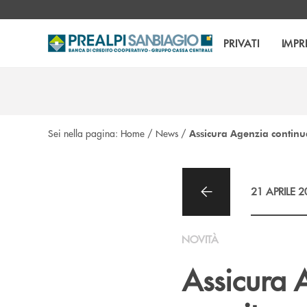
Salta al contenuto principale
PRIVATI
IMPR
Sei nella pagina:
Home
/
News
/
Assicura Agenzia continua 
21 APRILE 
NOVITÀ
Assicura A