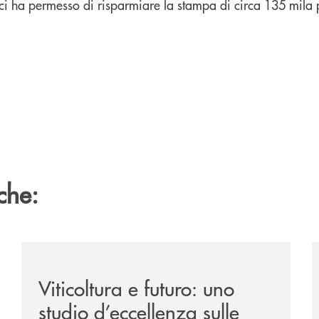
i ha permesso di risparmiare la stampa di circa 135 mila 
che:
/news/atti-convegno-agricoltura/
/
Viticoltura e futuro: uno
studio d’eccellenza sulle