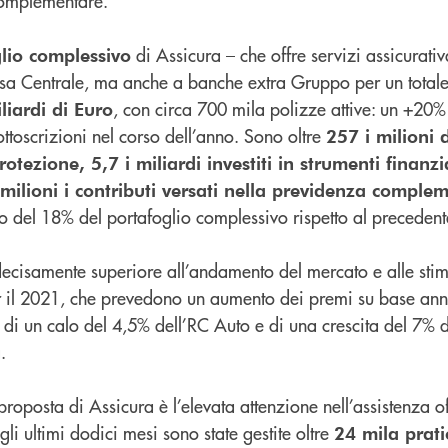
complementare.
di Assicura – che offre servizi assicurativ
lio complessivo
a Centrale, ma anche a banche extra Gruppo per un total
, con circa 700 mila polizze attive: un +20%
liardi di Euro
ttoscrizioni nel corso dell’anno. Sono oltre
257 i milioni 
rotezione, 5,7 i miliardi investiti in strumenti finanzia
lioni i contributi versati nella previdenza comple
 del 18% del portafoglio complessivo rispetto al precedent
 decisamente superiore all’andamento del mercato e alle stim
r il 2021, che prevedono un aumento dei premi su base an
e di un calo del 4,5% dell’RC Auto e di una crescita del 7% de
.
proposta di Assicura è l’elevata attenzione nell’assistenza off
negli ultimi dodici mesi sono state gestite oltre
24 mila prat