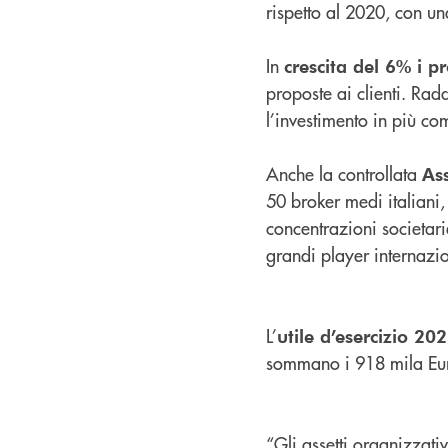
rispetto al 2020, con u
In
crescita del 6% i p
proposte ai clienti. Rad
l’investimento in più co
Anche la controllata
As
50 broker medi italiani,
concentrazioni societarie
grandi player internazio
L’
utile d’esercizio 20
sommano i 918 mila Eur
“Gli assetti organizzat