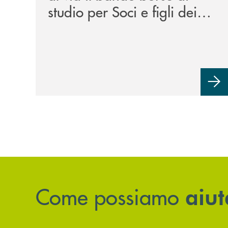
studio per Soci e figli dei
Soci. Un impegno che
mette i Soci al centro.
Come possiamo
aiut