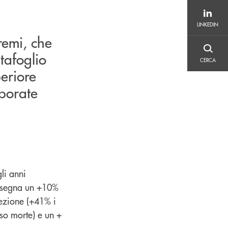
LINKEDIN
LINKEDIN
remi, che
CERCA
tafoglio
CERCA
periore
aborate
li anni
 segna un +10%
otezione (+41% i
so morte) e un +