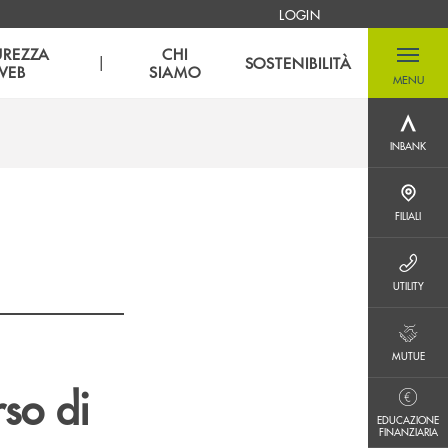
LOGIN
UREZZA
CHI
|
SOSTENIBILITÀ
WEB
SIAMO
MENU
menu destra
INBANK
INBANK
FILIALI
FILIALI
UTILITY
UTILITY
MUTUE
MUTUE
so di
EDUCAZIONE FINANZIARIA
EDUCAZIONE
FINANZIARIA