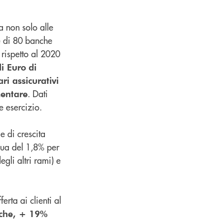
a non solo alle
e di 80 banche
 rispetto al 2020
di Euro
di
ri assicurativi
. Dati
mentare
e esercizio.
e di crescita
nua del 1,8% per
gli altri rami) e
erta ai clienti al
iche, + 19%