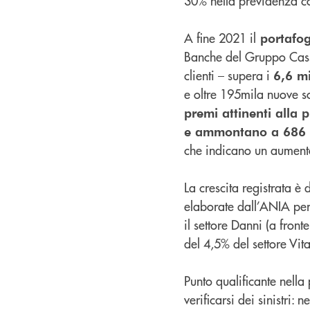
30% nella previdenza 
A fine 2021 il
portafog
Banche del Gruppo Cass
clienti – supera i
6,6 mi
e oltre 195mila nuove so
premi attinenti alla p
e ammontano a 686 mi
che indicano un aumento
La crescita registrata è
elaborate dall’ANIA pe
il settore Danni (a front
del 4,5% del settore Vita
Punto qualificante nella 
verificarsi dei sinistri: 