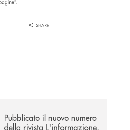
pagine”.
SHARE
news/rivista-linformazione/
Pubblicato il nuovo numero
della rivista L'informazione.