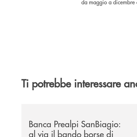
da maggio a dicembre c
Ti potrebbe interessare an
/news/borse-di-studio-2026/
Banca Prealpi SanBiagio:
al via il bando borse di