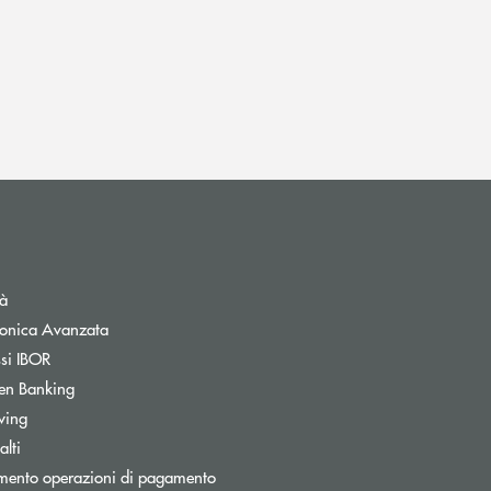
tà
tronica Avanzata
ssi IBOR
Apre una nuova finestra
en Banking
Apre una nuova finestra
wing
lti
mento operazioni di pagamento