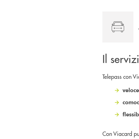
Il servi
Telepass con Vi
veloce
como
flessib
Con Viacard puo