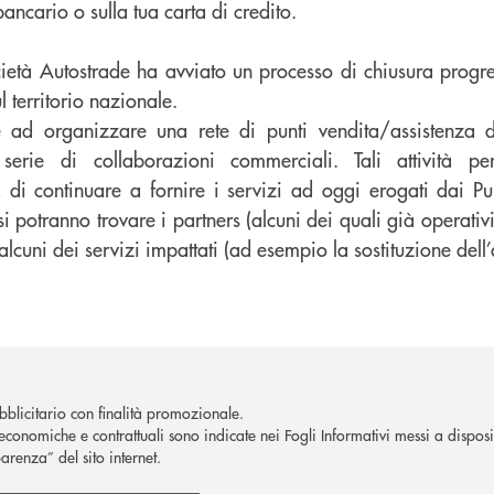
bancario o sulla tua carta di credito.
cietà Autostrade ha avviato un processo di chiusura progre
l territorio nazionale.
re ad organizzare una rete di punti vendita/assistenza da
erie di collaborazioni commerciali. Tali attività perm
 di continuare a fornire i servizi ad oggi erogati dai P
i potranno trovare i partners (alcuni dei quali già operati
alcuni dei servizi impattati (ad esempio la sostituzione dell
blicitario con finalità promozionale.
economiche e contrattuali sono indicate nei Fogli Informativi messi a disposiz
arenza” del sito internet.