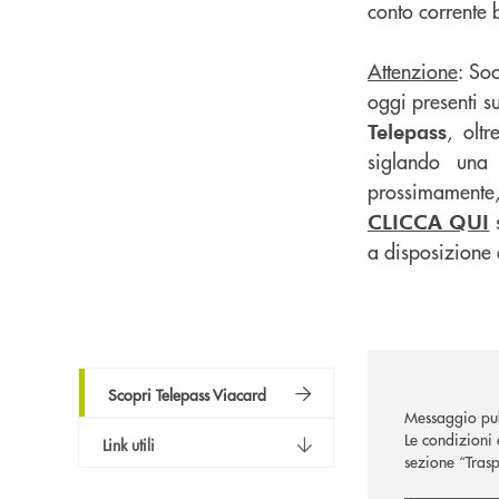
conto corrente 
Attenzione
: So
oggi presenti su
, olt
Telepass
siglando una s
prossimamente,
s
CLICCA QUI
a disposizione 
Scopri Telepass Viacard
Messaggio pub
Le condizioni 
Link utili
sezione “Trasp