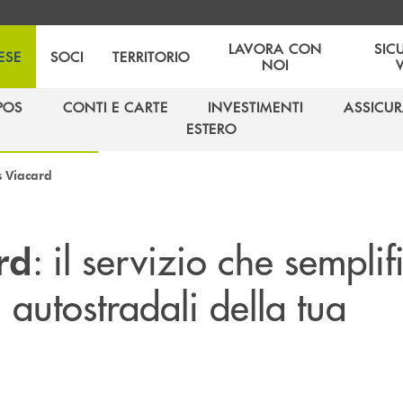
LAVORA CON
SIC
ESE
SOCI
TERRITORIO
NOI
POS
CONTI E CARTE
INVESTIMENTI
ASSICUR
POS
CONTI E CARTE
INVESTIMENTI
ASSICUR
ESTERO
ESTERO
s Viacard
: il servizio che semplif
rd
 autostradali della tua