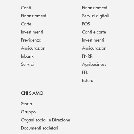
Conti
Finanziamenti
Finanziamenti
Servizi digitali
Carte
POS
Investimenti
Conti e carte
Previdenza
Investimenti
Assicurazioni
Assicurazioni
Inbank
PNRR
Servizi
Agribusiness
PPL
Estero
CHI SIAMO
Storia
Gruppo
Organi sociali e Direzione
Documenti societari