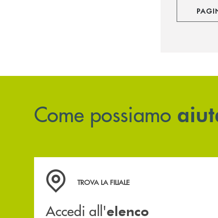
PAGI
Come possiamo
aiut
Accedi all' elenco completo delle filiali .
TROVA LA FILIALE
Accedi all'
elenco