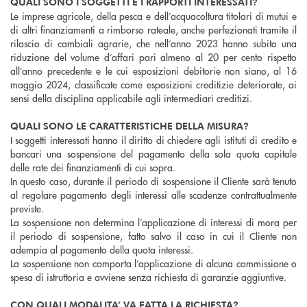
QUALI SONO I SOGGETTI E I RAPPORTI INTERESSATI?
Le imprese agricole, della pesca e dell’acquacoltura titolari di mutui e
di altri finanziamenti a rimborso rateale, anche perfezionati tramite il
rilascio di cambiali agrarie, che nell’anno 2023 hanno subito una
riduzione del volume d’affari pari almeno al 20 per cento rispetto
all’anno precedente e le cui esposizioni debitorie non siano, al 16
maggio 2024, classificate come esposizioni creditizie deteriorate, ai
sensi della disciplina applicabile agli intermediari creditizi.
QUALI SONO LE CARATTERISTICHE DELLA MISURA?
I soggetti interessati hanno il diritto di chiedere agli istituti di credito e
bancari una sospensione del pagamento della sola quota capitale
delle rate dei finanziamenti di cui sopra.
In questo caso, durante il periodo di sospensione il Cliente sarà tenuto
al regolare pagamento degli interessi alle scadenze contrattualmente
previste.
La sospensione non determina l’applicazione di interessi di mora per
il periodo di sospensione, fatto salvo il caso in cui il Cliente non
adempia al pagamento della quota interessi.
La sospensione non comporta l’applicazione di alcuna commissione o
spesa di istruttoria e avviene senza richiesta di garanzie aggiuntive.
CON QUALI MODALITA’ VA FATTA LA RICHIESTA?