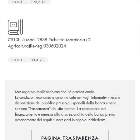
DOCX | 128,8 kb
CR10L15 Mod. 2838 Richiesta Moratoria (DL
apre una nuova finestra
Agricoltura)Revleg.030602024
DOCX | 33,4 kb
Messaggio pubblicitario con finalità promozionale.
Le condizioni economiche sono indicate nei Fogli Informativi messi a
disposizione del pubblico presso gli sportelli della banca e nella
sezione “Trasparenza” del sito internet.
La concessione del
finanziamento è rimessa alla discrezionalità della banca previo
accertamento dei requisiti necessari in capo al richiedente.
PAGINA TRASPARENZA