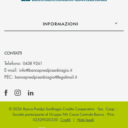
INFORMAZIONI
CONTATTI
Telefono:
0438 9261
(si apre l’app di posta elettr
E-mail:
info@bancaprealpisanbiagio.it
(si apre l’app di posta ele
PEC:
bancaprealpisanbiagio@legalmail.it
© 2026 Banca Prealpi SanBiagio Credito Cooperativo - Soc. Coop. -
Società partecipante al Gruppo IVA Cassa Centrale Banca · P.Iva
02529020220
Crediti
|
Note legali