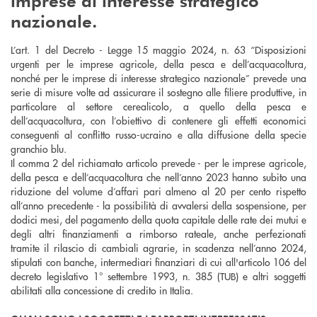
imprese di interesse strategico
nazionale.
L’art. 1 del Decreto - Legge 15 maggio 2024, n. 63 “Disposizioni
urgenti per le imprese agricole, della pesca e dell’acquacoltura,
nonché per le imprese di interesse strategico nazionale” prevede una
serie di misure volte ad assicurare il sostegno alle filiere produttive, in
particolare al settore cerealicolo, a quello della pesca e
dell’acquacoltura, con l’obiettivo di contenere gli effetti economici
conseguenti al conflitto russo-ucraino e alla diffusione della specie
granchio blu.
Il comma 2 del richiamato articolo prevede - per le imprese agricole,
della pesca e dell’acquacoltura che nell’anno 2023 hanno subito una
riduzione del volume d’affari pari almeno al 20 per cento rispetto
all’anno precedente - la possibilità di avvalersi della sospensione, per
dodici mesi, del pagamento della quota capitale delle rate dei mutui e
degli altri finanziamenti a rimborso rateale, anche perfezionati
tramite il rilascio di cambiali agrarie, in scadenza nell’anno 2024,
stipulati con banche, intermediari finanziari di cui all'articolo 106 del
decreto legislativo 1° settembre 1993, n. 385 (TUB) e altri soggetti
abilitati alla concessione di credito in Italia.