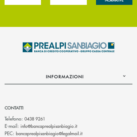
NORMATIVE
INFORMAZIONI
CONTATTI
Telefono:
0438 9261
(si apre l’app di posta elettr
E-mail:
info@bancaprealpisanbiagio.it
(si apre l’app di posta ele
PEC:
bancaprealpisanbiagio@legalmail.it