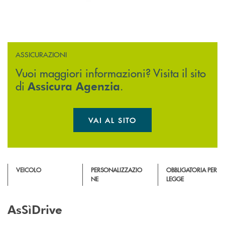
ASSICURAZIONI
Vuoi maggiori informazioni? Visita il sito
di
.
Assicura Agenzia
VAI AL SITO
APRE UNA NUOVA FINESTR
VEICOLO
PERSONALIZZAZIO
OBBLIGATORIA PER
NE
LEGGE
AsSìDrive