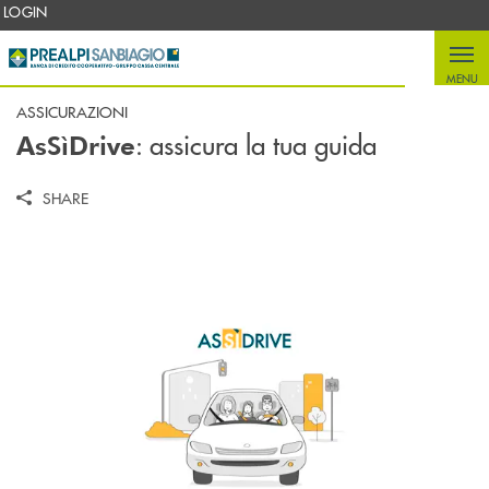
Salta al contenuto principale
LOGIN
MENU
ASSICURAZIONI
: assicura la tua guida
AsSìDrive
SHARE