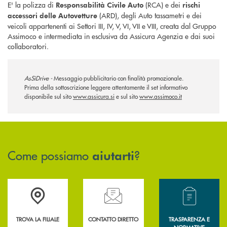
E' la polizza di
(RCA) e dei
Responsabilità Civile Auto
rischi
(ARD), degli Auto tassametri e dei
accessori delle Autovetture
veicoli appartenenti ai Settori III, IV, V, VI, VII e VIII, creata dal Gruppo
Assimoco e intermediata in esclusiva da Assicura Agenzia e dai suoi
collaboratori.
AsSìDrive -
Messaggio pubblicitario con finalità promozionale.
Prima della sottoscrizione leggere attentamente il set informativo
disponibile sul sito
www.assicura.si
e sul sito
www.assimoco.it
Come possiamo
?
aiutarti
Accedi all' elenco completo delle filiali .
Hai bisogno di assistenza immediata? Contatta
Hai bisogno di alcun
TROVA LA FILIALE
CONTATTO DIRETTO
TRASPARENZA E