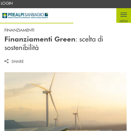
Salta al contenuto principale
LOGIN
MENU
FINANZIAMENTI
: scelta di
Finanziamenti Green
sostenibilità
SHARE