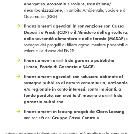
energetico, economia circolare, transizione/
, in ambito Ambientale, Sociale e di
decarbonizzazione
Governance (ESG)
finanziamenti agevolati in convenzione con Cassa
Depositi e Prestiti
(CDP) e il Ministero dell’agricoltura,
a
della sovranità alimentare e delle foreste (MASAF)
sostegno dei progetti di filiera agroalimentare presentati a
valere sulle risorse del PNRR
finanziamenti assistiti da garanzie pubbliche
(Ismea, Fondo di Garanzia e SACE)
finanziamenti agevolati con soluzioni abbinate al
sostegno pubblico di natura comunitaria, nazionale
e/o regionale in conto interessi, conto impianti, a
fondo perduto, con credito d’imposta e assistiti da
garanzie pubbliche
,
finanziamenti in leasing erogati da Claris Leasing
una società del
Gruppo Cassa Centrale
Insieme possiamo individuare le soluzioni più adatte per la crescita e