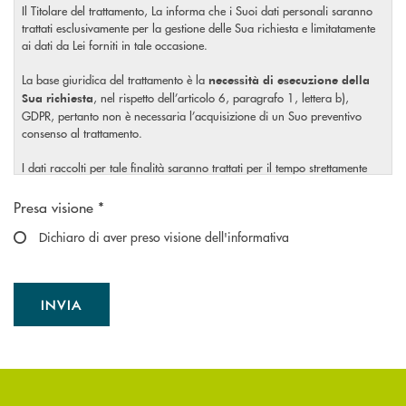
Il Titolare del trattamento, La informa che i Suoi dati personali saranno
trattati esclusivamente per la gestione delle Sua richiesta e limitatamente
ai dati da Lei forniti in tale occasione.
La base giuridica del trattamento è la
necessità di esecuzione della
, nel rispetto dell’articolo 6, paragrafo 1, lettera b),
Sua richiesta
GDPR, pertanto non è necessaria l’acquisizione di un Suo preventivo
consenso al trattamento.
I dati raccolti per tale finalità saranno trattati per il tempo strettamente
necessario a soddisfare la Sua richiesta o per eventuali obblighi di legge.
Scegliere un'opzione
Presa visione *
Il Titolare La invita, inoltre, prima di conferire i Suoi dati personali, a
visionare l’
Dichiaro di aver preso visione dell'informativa
informativa completa
sul trattamento dei Suoi dati
, rilasciata nel rispetto dell’articolo 13 Regolamento (UE)
personali
2016/679, accessibile al seguente
link
[rinviare alla pagina
dell’informativa estesa].
INVIA
INVIA FORM