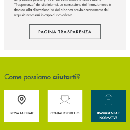
“Trasparenza” del sito internet. La concessione del finanziamento è
rimessa alla discrezionalità della banca previo accertamento dei
requisiti necessari in capo al richiedente.
PAGINA TRASPARENZA
Come possiamo
?
aiutarti
Accedi all' elenco completo delle filiali .
Hai bisogno di assistenza immediata? Contatta
Hai bisogno di alcun
TROVA LA FILIALE
CONTATTO DIRETTO
TRASPARENZA E
NORMATIVE