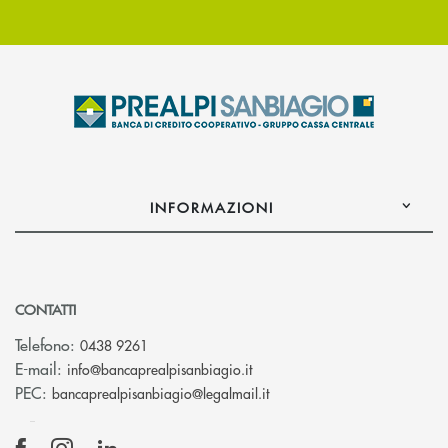
INFORMAZIONI
CONTATTI
Telefono:
0438 9261
(si apre l’app di posta elettr
E-mail:
info@bancaprealpisanbiagio.it
(si apre l’app di posta ele
PEC:
bancaprealpisanbiagio@legalmail.it