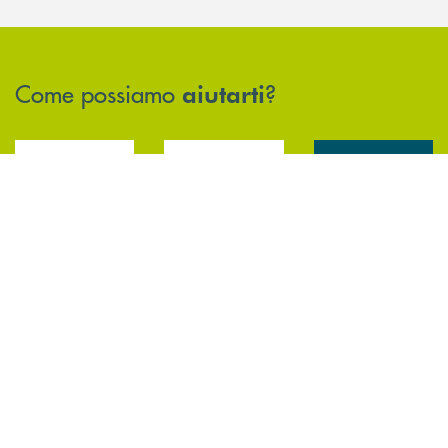
Come possiamo
?
aiutarti
Accedi all' elenco completo delle filiali .
Hai bisogno di assistenza immediata? Contatta
Hai bisogno di alcun
INBANK
TROVA LA FILIALE
CONTATTO DIRETTO
TRASPARENZA E
NORMATIVE