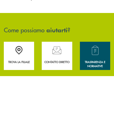
Come possiamo
?
aiutarti
Accedi all' elenco completo delle filiali .
Hai bisogno di assistenza immediata? Contatta
Hai bisogno di alcun
TROVA LA FILIALE
CONTATTO DIRETTO
TRASPARENZA E
NORMATIVE
INBANK