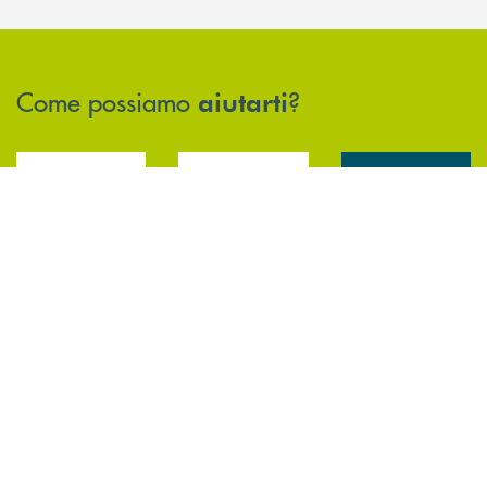
Come possiamo
?
aiutarti
Accedi all' elenco completo delle filiali .
Hai bisogno di assistenza immediata? Contatta
Hai bisogno di alcun
INBANK
TROVA LA FILIALE
CONTATTO DIRETTO
TRASPARENZA E
NORMATIVE