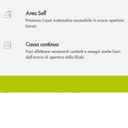
Area Self
Presenza Cassa Automatica accessibile in orario apertura
banca
Cassa continua
Puoi effettuare versamenti contanti e assegni anche fuori
dall’orario di apertura della filiale.
Come possiamo
?
aiutarti
INBANK
Accedi all' elenco completo delle filiali .
Hai bisogno di assistenza immediata? Contatta
Hai bisogno di alcun