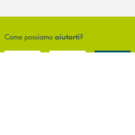
Come possiamo
?
aiutarti
Accedi all' elenco completo delle filiali .
Hai bisogno di assistenza immediata? Contatta
Hai bisogno di alcun
INBANK
TROVA LA FILIALE
CONTATTO DIRETTO
TRASPARENZA E
NORMATIVE