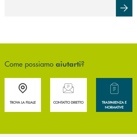
Come possiamo
?
aiutarti
Accedi all' elenco completo delle filiali .
Hai bisogno di assistenza immediata? Contatta
Hai bisogno di alcun
TROVA LA FILIALE
CONTATTO DIRETTO
TRASPARENZA E
NORMATIVE