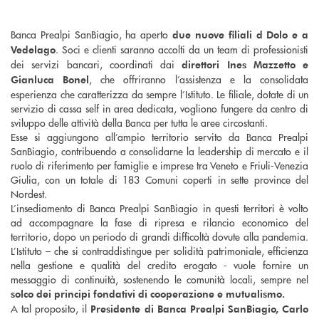
Banca Prealpi SanBiagio, ha aperto
due nuove filiali d Dolo e a
. Soci e clienti saranno accolti da un team di professionisti
Vedelago
dei servizi bancari, coordinati dai
direttori Ines Mazzetto e
, che offriranno l’assistenza e la consolidata
Gianluca Bonel
esperienza che caratterizza da sempre l’Istituto. Le filiale, dotate di un
servizio di cassa self in area dedicata, vogliono fungere da centro di
sviluppo delle attività della Banca per tutta le aree circostanti.
Esse si aggiungono all’ampio territorio servito da Banca Prealpi
SanBiagio, contribuendo a consolidarne la leadership di mercato e il
ruolo di riferimento per famiglie e imprese tra Veneto e Friuli-Venezia
Giulia, con un totale di 183 Comuni coperti in sette province del
Nordest.
L’insediamento di Banca Prealpi SanBiagio in questi territori è volto
ad accompagnare la fase di ripresa e rilancio economico del
territorio, dopo un periodo di grandi difficoltà dovute alla pandemia.
L’Istituto – che si contraddistingue per solidità patrimoniale, efficienza
nella gestione e qualità del credito erogato - vuole fornire un
messaggio di continuità, sostenendo le comunità locali, sempre nel
solco dei principi fondativi di cooperazione e mutualismo.
A tal proposito, il
Presidente di Banca Prealpi SanBiagio, Carlo