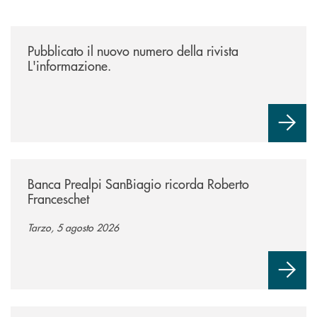
/news/rivista-linformazione/
Pubblicato il nuovo numero della rivista
L'informazione.
/news/banca-prealpi-sanbiagio-ricorda-roberto-franceschet/
Banca Prealpi SanBiagio ricorda Roberto
Franceschet
Tarzo, 5 agosto 2026
/news/bando-grest-e-centri-estivi-2026/