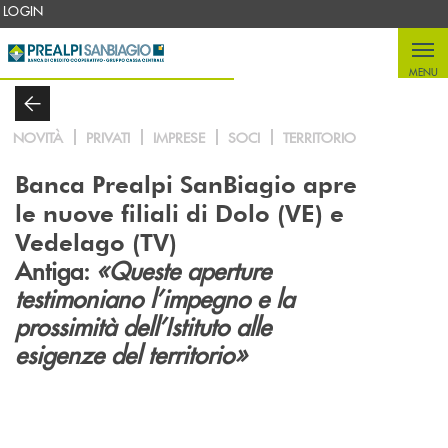
Salta al contenuto principale
LOGIN
MENU
NOVITÀ
PRIVATI
IMPRESE
SOCI
TERRITORIO
Banca Prealpi SanBiagio apre
le nuove filiali di Dolo (VE) e
Vedelago (TV)
Antiga:
«Queste aperture
testimoniano l’impegno e la
prossimità dell’Istituto alle
esigenze del territorio»