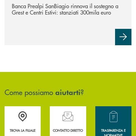
Banca Prealpi SanBiagio rinnova il sostegno a
Grest e Centri Estivi: stanziati 300mila euro
Come possiamo
?
aiutarti
Accedi all' elenco completo delle filiali .
Hai bisogno di assistenza immediata? Contatta
Hai bisogno di alcun
TROVA LA FILIALE
CONTATTO DIRETTO
TRASPARENZA E
NORMATIVE