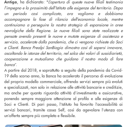
, ha dichiarato: "
L’apertura di queste nuove filiali testimonia
Antiga
l’impegno e la prossimità dell’Istituto alle esigenze del territorio. Dopo
un periodo così complicato, ora vogliamo e dobbiamo
accompagnare la fase di rilancio dell’economia locale, mentre
continuiamo a perseguire la nostra strategia di espansione in aree
nevralgiche della Regione. Le nuove filiali sono state realizzate e
pensate avendo presenti le nuove e mutate esigenze di assistenza e
servizio, accelerate dalla pandemia, che ci vengono richieste da Soci
e Clienti. Banca Prealpi SanBiagio dimostra così di sapersi innovare,
ascoltando le istanze del territorio, nel solco dei valori di sussidiarietà,
cooperazione e mutualismo che guidano il nostro modo di fare
banca
”.
A partire dal 2018, e soprattutto a seguito della pandemia da Covid-
19 dello scorso anno, la Banca ha accelerato il percorso di evoluzione
del proprio modello commerciale, offrendo servizi sempre più evoluti
e specializzati, non solo in relazione alle attività bancarie e creditizie,
ma anche per quanto riguarda attività d’investimento e assicurative,
ponendo sempre maggiore attenzione al profilo e alle esigenze di
Soci e Clienti. Di pari passo, l’Istituto ha favorito l’accessibilità ai
servizi bancari, tramite cassa Self, così da agevolare l’utenza con
un’offerta sempre più completa e flessibile.